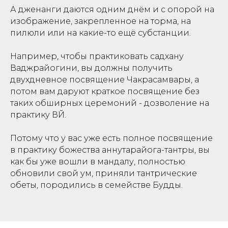
А дженанги даются одним днём и с опорой на
изображение, закрепленное на торма, на
пилюли или на какие-то ещё субстанции.
Например, чтобы практиковать садхану
Ваджрайогини, вы должны получить
двухдневное посвящение Чакрасамвары, а
потом вам даруют краткое посвящение без
таких обширных церемоний - дозволение на
практику ВЙ.
Потому что у вас уже есть полное посвящение
в практику божества аннутарайога-тантры, вы
Ы
как бы уже вошли в мандалу, полностью
обновили свой ум, приняли тантрические
обеты, породились в семействе Будды.