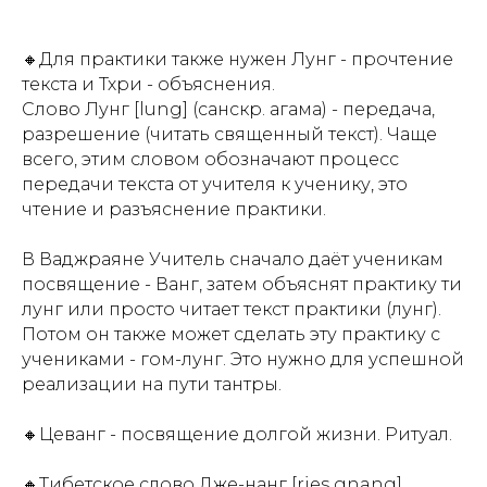
🔸Для практики также нужен Лунг - прочтение
текста и Тхри - объяснения.
Слово Лунг [lung] (санскр. агама) - передача,
разрешение (читать священный текст). Чаще
всего, этим словом обозначают процесс
передачи текста от учителя к ученику, это
чтение и разъяснение практики.
Ы
В Ваджраяне Учитель сначало даёт ученикам
посвящение - Ванг, затем объяснят практику ти
лунг или просто читает текст практики (лунг).
Потом он также может сделать эту практику с
учениками - гом-лунг. Это нужно для успешной
реализации на пути тантры.
🔸Цеванг - посвящение долгой жизни. Ритуал.
🔸Тибетское слово Дже-нанг [rjes gnang]