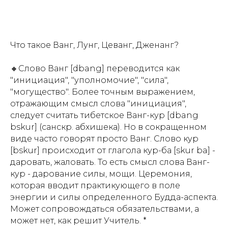
Что такое Ванг, Лунг, Цеванг, Дженанг?
🔸Слово Ванг [dbang] переводится как
"инициация", "уполномочие", "сила",
"могущество". Более точным выражением,
ИЕ
отражающим смысл слова "инициация",
следует считать тибетское Ванг-кур [dbang
bskur] (санскр. абхишека). Но в сокращенном
виде часто говорят просто Ванг. Слово кур
[bskur] происходит от глагола кур-ба [skur ba] -
даровать, жаловать. То есть смысл слова Ванг-
кур - дарование силы, мощи. Церемония,
которая вводит практикующего в поле
энергии и силы определенного Будда-аспекта.
Может сопровождаться обязательствами, а
может нет, как решит Учитель. *