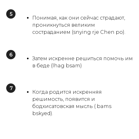
5
Понимая, как они сейчас страдают,
проникнуться великим
состраданием (snying rje Chen po).
6
Затем искренне решиться помочь им
в беде (lhag bsam)
7
Когда родится искренняя
решимость, появится и
бодхисатовская мысль ( bams
bskyed).