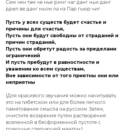
Сем чен там че нье ринг чаг данг ньи данг
дрел ве данг ньом ла нэ Пар гьюр чиг
Пусть у всех существ будет счастье и
причины для счастья,
Пусть они будут свободны от страданий и
причин страданий,
Пусть они обретут радость за пределами
ограничений
И пусть пребудут в равностности и
уважении ко всем существам,
Вне зависимости от того приятны они или
неприятны
(Для красивого звучания можно начитывать
это на тибетском или для более легкого
памятования смысла на русском. Затем,
очистите воззрение путем растворения
вселенной в бесформенной пустоте с
помощью следующей мантры:)