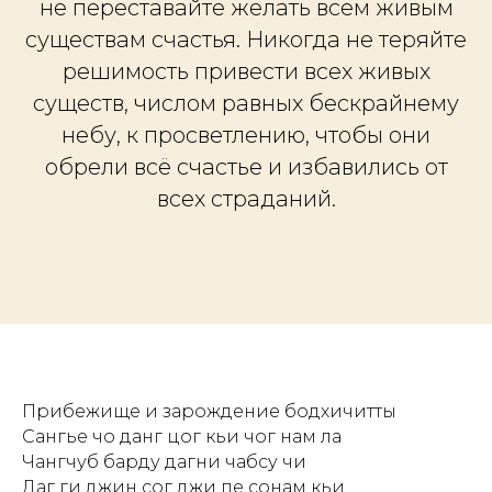
не переставайте желать всем живым
существам счастья. Никогда не теряйте
решимость привести всех живых
существ, числом равных бескрайнему
небу, к просветлению, чтобы они
обрели всё счастье и избавились от
всех страданий.
Прибежище и зарождение бодхичитты
Сангье чо данг цог кьи чог нам ла
Чангчуб барду дагни чабсу чи
Даг ги джин сог джи пе сонам кьи