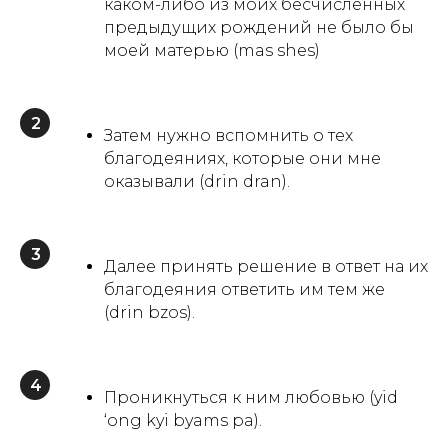
каком-либо из моих бесчисленных
ДЕ
предыдущих рождений не было бы
моей матерью (mas shes)
2
Затем нужно вспомнить о тех
благодеяниях, которые они мне
оказывали (drin dran).
3
Далее принять решение в ответ на их
благодеяния ответить им тем же
(drin bzos).
4
Проникнуться к ним любовью (yid
‘ong kyi byams pa).