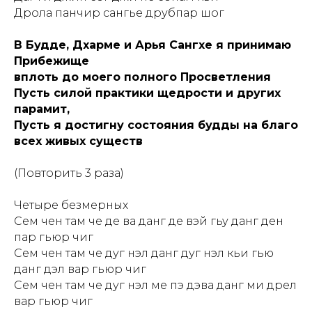
Дрола панчир сангье друбпар шог
В Будде, Дхарме и Арья Сангхе я принимаю
Прибежище
вплоть до моего полного Просветления
АВН
Пусть силой практики щедрости и других
парамит,
Пусть я достигну состояния будды на благо
всех живых существ
(Повторить 3 раза)
Четыре безмерных
Сем чен там че де ва данг де вэй гьу данг ден
пар гьюр чиг
Сем чен там че дуг нэл данг дуг нэл кьи гью
данг дэл вар гьюр чиг
Сем чен там че дуг нэл ме пэ дэва данг ми дрел
вар гьюр чиг