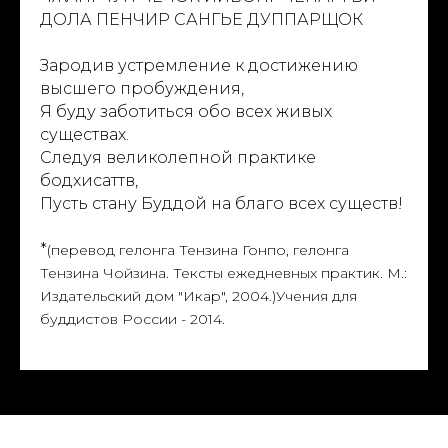
ДОЛА ПЕНЧИР САНГЬЕ ДУППАРЩОК
РС
Зародив устремление к достижению
высшего пробуждения,
Я буду заботиться обо всех живых
существах.
Следуя великолепной практике
бодхисаттв,
Пусть стану Буддой на благо всех существ!
*
(перевод гелонга Тензина Гонпо, гелонга
Тензина Чойзина. Тексты ежедневных практик. М.:
Издательский дом "Икар", 2004.)Учения для
буддистов России - 2014.