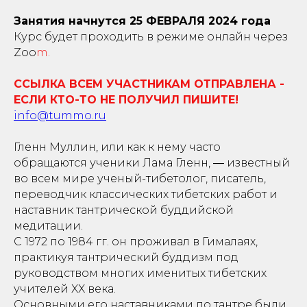
Занятия начнутся 25 ФЕВРАЛЯ 2024 года
Курс будет проходить в режиме онлайн через
Zoo
m.
ССЫЛКА ВСЕМ УЧАСТНИКАМ ОТПРАВЛЕНА -
ЕСЛИ КТО-ТО НЕ ПОЛУЧИЛ ПИШИТЕ!
info@tummo.ru
Гленн Муллин, или как к нему часто
обращаются ученики Лама Гленн, ― известный
во всем мире ученый-тибетолог, писатель,
переводчик классических тибетских работ и
наставник тантрической буддийской
медитации.
С 1972 по 1984 гг. он проживал в Гималаях,
практикуя тантрический буддизм под
руководством многих именитых тибетских
учителей XX века.
Основными его наставниками по тантре были