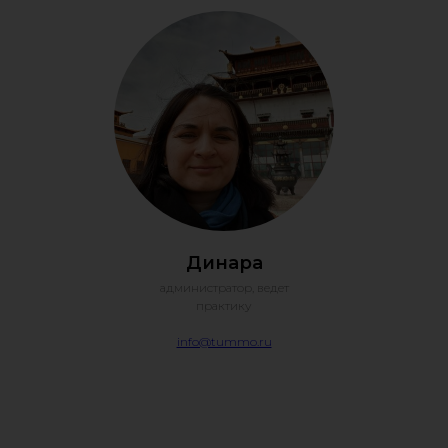
КС
Динара
администратор, ведет
практику
info@tummo.ru