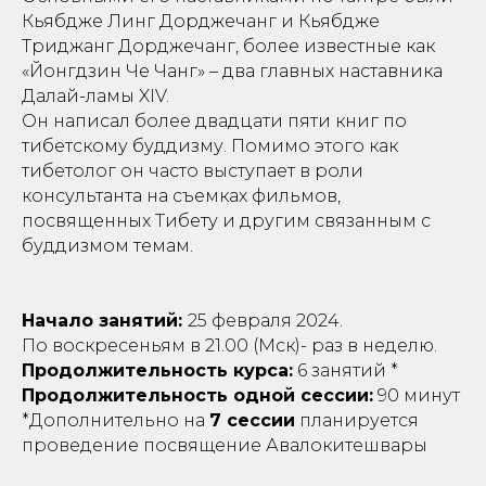
КУ
Кьябдже Линг Дорджечанг и Кьябдже
Триджанг Дорджечанг, более известные как
«Йонгдзин Че Чанг» – два главных наставника
Далай-ламы XIV.
Он написал более двадцати пяти книг по
тибетскому буддизму. Помимо этого как
тибетолог он часто выступает в роли
консультанта на съемках фильмов,
посвященных Тибету и другим связанным с
буддизмом темам.
Начало занятий:
25 февраля 2024.
По воскресеньям в 21.00 (Мск)- раз в неделю.
Продолжительность курса:
6 занятий *
Продолжительность одной сессии:
90 минут
*Дополнительно на
7 сессии
планируется
проведение посвящение Авалокитешвары