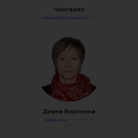
Чонгволл
ученик Ламы Гленна из К
ореи
Диана Воронина
Переводчик
с английского
языка