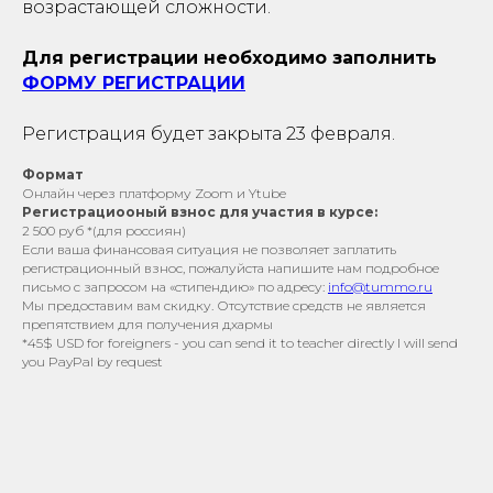
РС
возрастающей сложности.
Для регистрации необходимо заполнить
ФОРМУ РЕГИСТРАЦИИ
Регистрация будет закрыта 23 февраля.
Формат
Онлайн через платформу Zoom и Ytube
Регистрациооный взнос для участия в курсе:
2 500 руб *(для россиян)
Если ваша финансовая ситуация не позволяет заплатить
регистрационный взнос, пожалуйста напишите нам подробное
письмо с запросом на «стипендию» по адресу:
info@tummo.ru
Мы предоставим вам скидку. Отсутствие средств не является
препятствием для получения дхармы
*45$ USD for foreigners - you can send it to teacher directly I will send
you PayPal by request