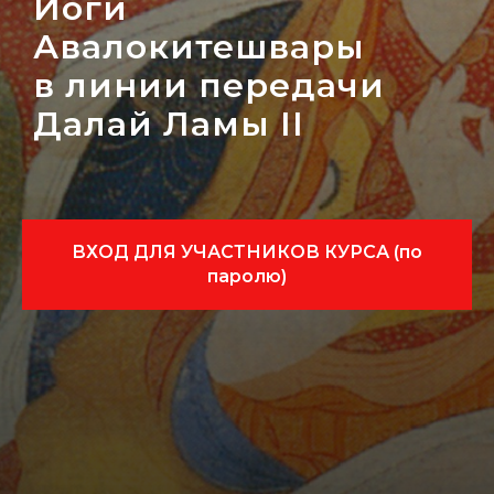
Йоги
Авалокитешвары
в линии передачи
Далай Ламы II
ВХОД ДЛЯ УЧАСТНИКОВ КУРСА (по
паролю)