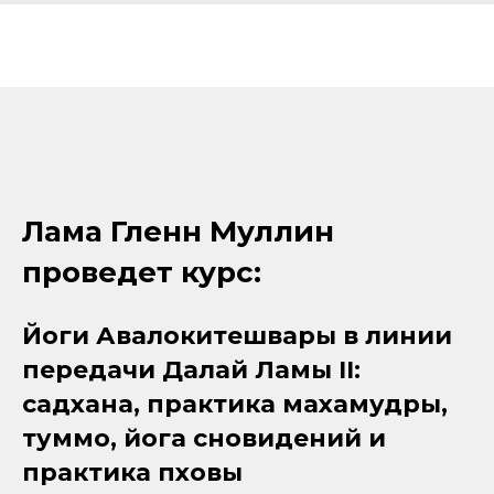
Лама Гленн Муллин
проведет курс:
Йоги Авалокитешвары в линии
передачи Далай Ламы II:
садхана, практика махамудры,
туммо, йога сновидений и
практика пховы