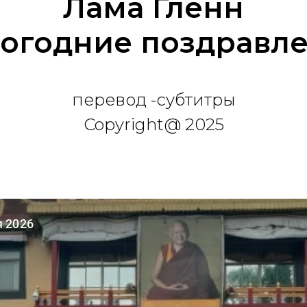
Лама Гленн
огодние поздравл
перевод -субтитры
Copyright@ 2025