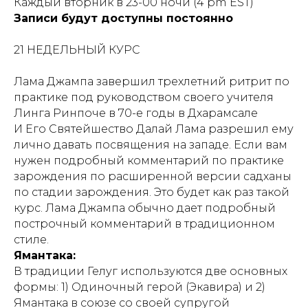
Каждый вторник в 23-00 ночи (4 pm EST)
Записи будут доступны постоянно
21 НЕДЕЛЬНЫЙ КУРС
Лама Джампа завершил трехлетний ритрит по
практике под руководством своего учителя
Ы
Линга Ринпоче в 70-е годы в Дхарамсале
И Его Святейшество Далай Лама разрешил ему
лично давать посвящения на западе. Если вам
нужен подробный комментарий по практике
зарождения по расширенной версии садханы
по стадии зарождения. Это будет как раз такой
курс. Лама Джампа обычно дает подробный
построчный комментарий в традиционном
стиле.
Ямантака:
В традиции Гелуг используются две основных
формы: 1) Одиночный герой (Экавира) и 2)
Ямантака в союзе со своей супругой